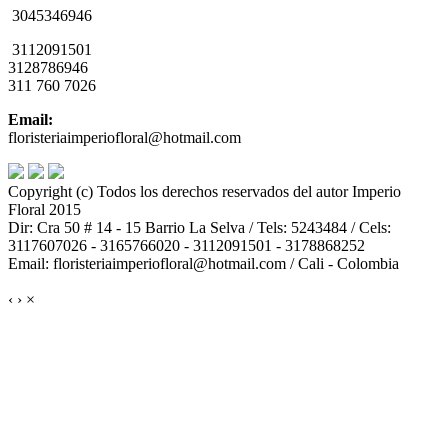
3045346946
3112091501
3128786946
311 760 7026
Email:
floristeriaimperiofloral@hotmail.com
Copyright (c) Todos los derechos reservados del autor Imperio
Floral 2015
Dir: Cra 50 # 14 - 15 Barrio La Selva / Tels: 5243484 / Cels:
3117607026 - 3165766020 - 3112091501 - 3178868252
Email: floristeriaimperiofloral@hotmail.com / Cali - Colombia
‹
›
×