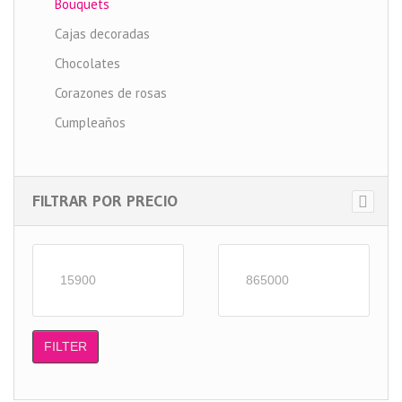
Bouquets
Cajas decoradas
Chocolates
Corazones de rosas
Cumpleaños
Desayunos sorpresa
Detalles para ellos
FILTRAR POR PRECIO
Dia de la madre
Fechas especiales
Fruteros
Nacimientos
No disponible
FILTER
Noches romanticas
Peluches y Globos