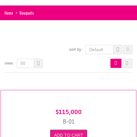
Home
>
Bouquets
sort by:
Default
view:
50
$
115,000
B-01
ADD TO CART