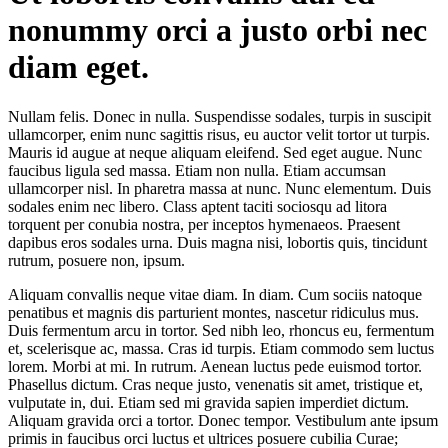
nonummy orci a justo orbi nec
diam eget.
Nullam felis. Donec in nulla. Suspendisse sodales, turpis in suscipit
ullamcorper, enim nunc sagittis risus, eu auctor velit tortor ut turpis.
Mauris id augue at neque aliquam eleifend. Sed eget augue. Nunc
faucibus ligula sed massa. Etiam non nulla. Etiam accumsan
ullamcorper nisl. In pharetra massa at nunc. Nunc elementum. Duis
sodales enim nec libero. Class aptent taciti sociosqu ad litora
torquent per conubia nostra, per inceptos hymenaeos. Praesent
dapibus eros sodales urna. Duis magna nisi, lobortis quis, tincidunt
rutrum, posuere non, ipsum.
Aliquam convallis neque vitae diam. In diam. Cum sociis natoque
penatibus et magnis dis parturient montes, nascetur ridiculus mus.
Duis fermentum arcu in tortor. Sed nibh leo, rhoncus eu, fermentum
et, scelerisque ac, massa. Cras id turpis. Etiam commodo sem luctus
lorem. Morbi at mi. In rutrum. Aenean luctus pede euismod tortor.
Phasellus dictum. Cras neque justo, venenatis sit amet, tristique et,
vulputate in, dui. Etiam sed mi gravida sapien imperdiet dictum.
Aliquam gravida orci a tortor. Donec tempor. Vestibulum ante ipsum
primis in faucibus orci luctus et ultrices posuere cubilia Curae;