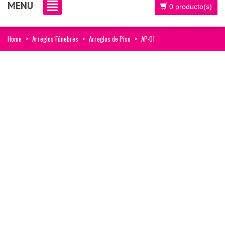
MENU
0 producto(s)
Home
>
Arreglos Fúnebres
>
Arreglos de Piso
>
AP-01