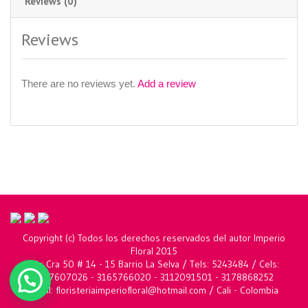
Reviews (0)
Reviews
There are no reviews yet.
Add a review
Copyright (c) Todos los derechos reservados del autor Imperio
Floral 2015
Dir: Cra 50 # 14 - 15 Barrio La Selva / Tels: 5243484 / Cels:
3117607026 - 3165766020 - 3112091501 - 3178868252
Email: floristeriaimperiofloral@hotmail.com / Cali - Colombia