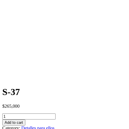
S-37
$
265,000
Quantity
Add to cart
Category:
Detalles para ellos