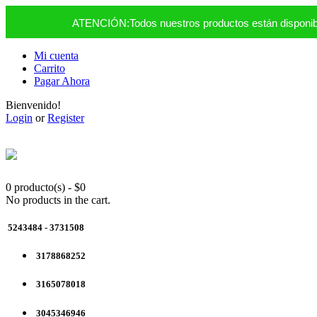
ATENCIÓN:Todos nuestros productos están disponible
Mi cuenta
Carrito
Pagar Ahora
Bienvenido!
Login
or
Register
0 producto(s)
-
$
0
No products in the cart.
5243484 - 3731508
3178868252
3165078018
3045346946