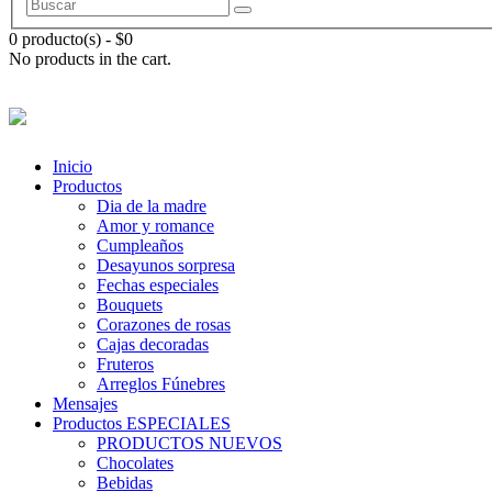
0 producto(s)
-
$
0
No products in the cart.
Inicio
Productos
Dia de la madre
Amor y romance
Cumpleaños
Desayunos sorpresa
Fechas especiales
Bouquets
Corazones de rosas
Cajas decoradas
Fruteros
Arreglos Fúnebres
Mensajes
Productos ESPECIALES
PRODUCTOS NUEVOS
Chocolates
Bebidas