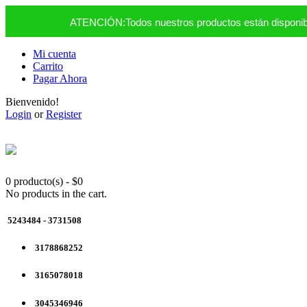
ATENCIÓN:Todos nuestros productos están disponible
Mi cuenta
Carrito
Pagar Ahora
Bienvenido!
Login
or
Register
0 producto(s)
-
$
0
No products in the cart.
5243484 - 3731508
3178868252
3165078018
3045346946