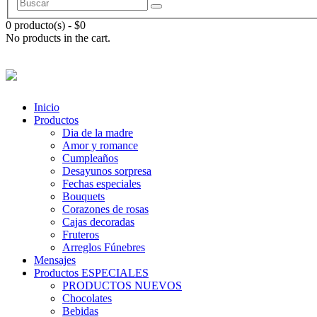
0 producto(s)
-
$
0
No products in the cart.
Inicio
Productos
Dia de la madre
Amor y romance
Cumpleaños
Desayunos sorpresa
Fechas especiales
Bouquets
Corazones de rosas
Cajas decoradas
Fruteros
Arreglos Fúnebres
Mensajes
Productos ESPECIALES
PRODUCTOS NUEVOS
Chocolates
Bebidas